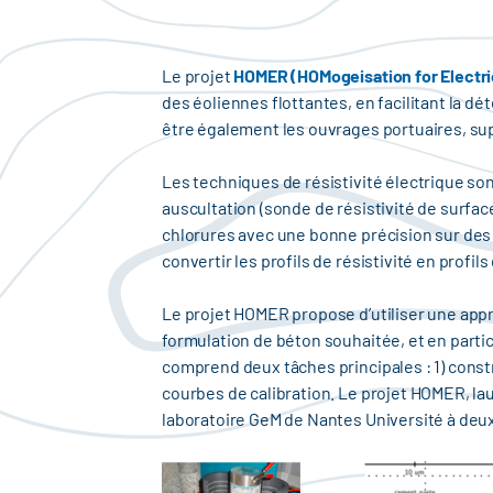
Le projet
HOMER (HOMogeisation for Electric
des éoliennes flottantes, en facilitant la dé
être également les ouvrages portuaires, su
Les techniques de résistivité électrique son
auscultation (sonde de résistivité de surfac
chlorures avec une bonne précision sur des
convertir les profils de résistivité en profi
Le projet HOMER propose d’utiliser une appr
formulation de béton souhaitée, et en partic
comprend deux tâches principales : 1) cons
courbes de calibration. Le projet HOMER, la
laboratoire GeM de Nantes Université à deux é