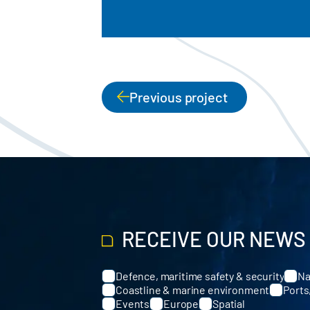
Previous project
PAGINATION
RECEIVE OUR NEWS
Defence, maritime safety & security
Na
Categories
Coastline & marine environment
Ports
Events
Europe
Spatial