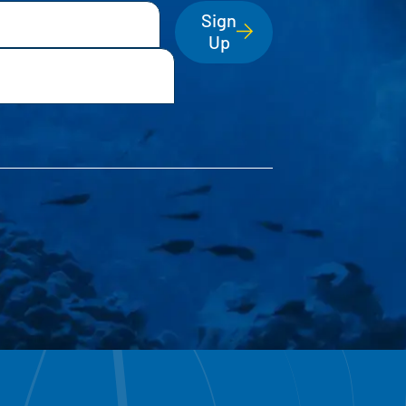
Sign
Up