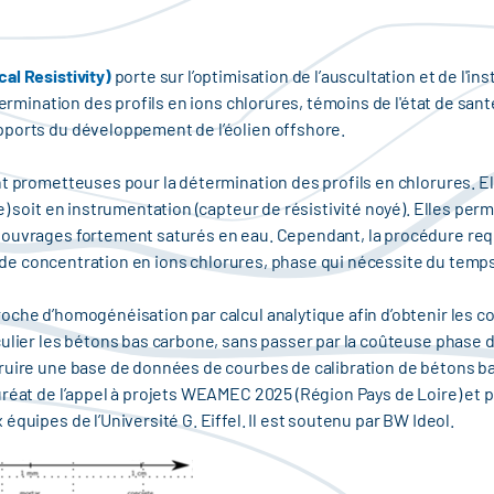
al Resistivity)
porte sur l’optimisation de l’auscultation et de l'
termination des profils en ions chlorures, témoins de l'état de san
pports du développement de l’éolien offshore.
t prometteuses pour la détermination des profils en chlorures. El
e) soit en instrumentation (capteur de résistivité noyé). Elles per
 ouvrages fortement saturés en eau. Cependant, la procédure requ
ls de concentration en ions chlorures, phase qui nécessite du temps
oche d’homogénéisation par calcul analytique afin d’obtenir les c
ulier les bétons bas carbone, sans passer par la coûteuse phase d’e
truire une base de données de courbes de calibration de bétons b
uréat de l’appel à projets WEAMEC 2025 (Région Pays de Loire) et p
quipes de l’Université G. Eiffel. Il est soutenu par BW Ideol.