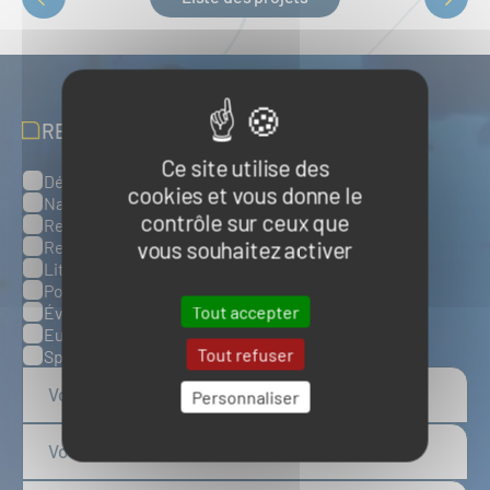
PAGINATION
RECEVOIR NOS ACTUALITÉS
Ce site utilise des
Défense, sûreté et sécurité maritimes
Catégories
cookies et vous donne le
Naval et nautisme
contrôle sur ceux que
Ressources énergétiques et minérales marines
vous souhaitez activer
Ressources biologiques marines
Littoral et environnement marins
Ports, infrastructures et logistique
Tout accepter
Évènements
Europe
Tout refuser
Spatial
Personnaliser