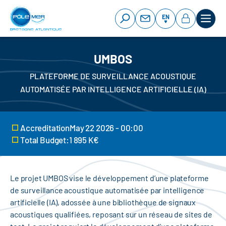
Cookies management panel
Skip
to
EN
main
content
UMBOS
PLATEFORME DE SURVEILLANCE ACOUSTIQUE
AUTOMATISÉE PAR INTELLIGENCE ARTIFICIELLE (IA)
AccreditationMay 22 2026 - 00:00
Total Budget:1 895 K€
Le projet UMBOS vise le développement d’une plateforme
de surveillance acoustique automatisée par intelligence
artificielle (IA), adossée à une bibliothèque de signaux
acoustiques qualifiées, reposant sur un réseau de sites de