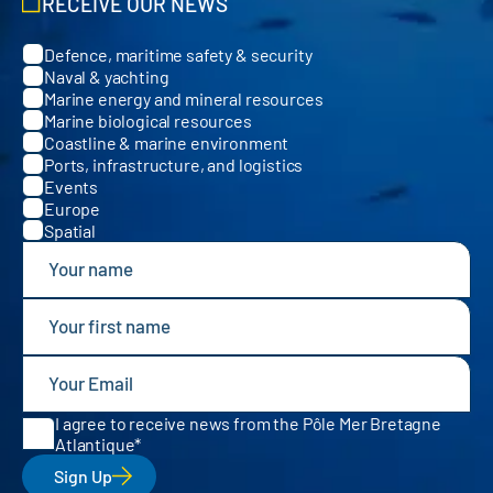
RECEIVE OUR NEWS
Defence, maritime safety & security
Categories
Naval & yachting
Marine energy and mineral resources
Marine biological resources
Coastline & marine environment
Ports, infrastructure, and logistics
Events
Europe
Spatial
I agree to receive news from the Pôle Mer Bretagne
Atlantique
Sign Up