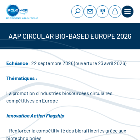
Cookies management panel
Skip
to
EN
main
content
AAP CIRCULAR BIO-BASED EUROPE 2026
Echéance
: 22 septembre 2026 (ouverture 23 avril 2026)
Thématiques :
La promotion d’industries biosourcées circulaires
compétitives en Europe
Innovation Action Flagship
- Renforcer la compétitivité des bioraffineries grâce aux
biotechnologies