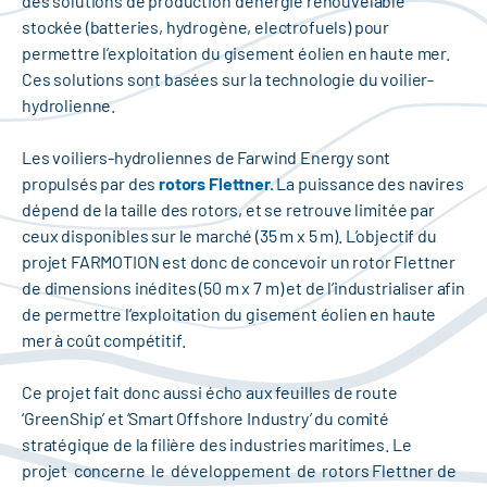
des solutions de production d’énergie renouvelable
stockée (batteries, hydrogène, electrofuels) pour
permettre l’exploitation du gisement éolien en haute mer.
Ces solutions sont basées sur la technologie du voilier-
hydrolienne.
Les voiliers-hydroliennes de Farwind Energy sont
propulsés par des
rotors Flettner.
La puissance des navires
dépend de la taille des rotors, et se retrouve limitée par
ceux disponibles sur le marché (35 m x 5 m). L’objectif du
projet FARMOTION est donc de concevoir un rotor Flettner
de dimensions inédites (50 m x 7 m) et de l’industrialiser afin
de permettre l’exploitation du gisement éolien en haute
mer à coût compétitif.
Ce projet fait donc aussi écho aux feuilles de route
‘GreenShip’ et ‘Smart Offshore Industry’ du comité
stratégique de la filière des industries maritimes. Le
projet concerne le développement de rotors Flettner de