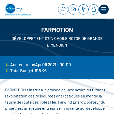
Cookies management panel
Skip
to
EN
main
content
FARMOTION
DÉVELOPPEMENT D’UNE VOILE ROTOR DE GRANDE
DIMENSION
AccreditationApr 09 2021 - 00:00
Total Budget:915 K€
FARMOTION s’inscrit à la croisée de l’axe navire du futur et
l’exploitation des ressources énergétiques en mer de la
feuille de route des Pôles Mer. Farwind Energy, porteur du
projet, est une jeune entreprise innovante qui développe