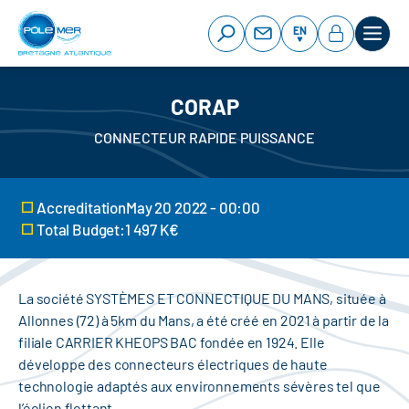
Cookies management panel
Skip
to
EN
main
content
CORAP
CONNECTEUR RAPIDE PUISSANCE
AccreditationMay 20 2022 - 00:00
Total Budget:1 497 K€
La société SYSTÈMES ET CONNECTIQUE DU MANS, située à
Allonnes (72) à 5km du Mans, a été créé en 2021 à partir de la
filiale CARRIER KHEOPS BAC fondée en 1924. Elle
développe des connecteurs électriques de haute
technologie adaptés aux environnements sévères tel que
l’éolien flottant.