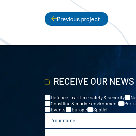
Previous project
PAGINATION
RECEIVE OUR NEWS
Defence, maritime safety & security
Na
Categories
Coastline & marine environment
Ports
Events
Europe
Spatial