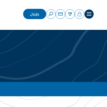
Join
EN