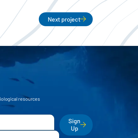
Next project
iological resources
Sign
Up