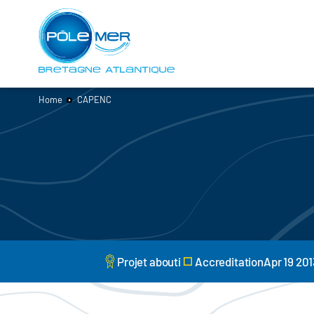
Cookies management panel
Skip
to
main
content
Home
CAPENC
Projet abouti
AccreditationApr 19 201