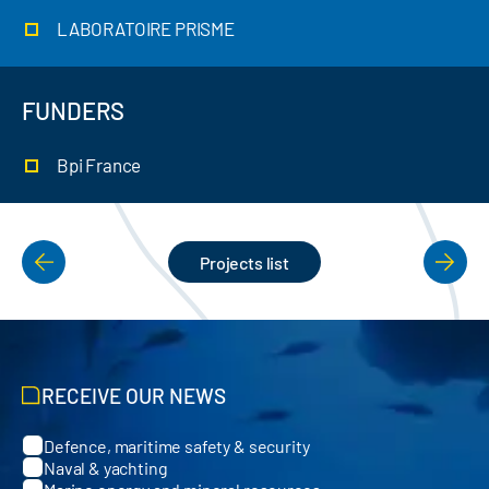
LABORATOIRE PRISME
FUNDERS
Bpi France
Projects list
PAGINATION
RECEIVE OUR NEWS
Defence, maritime safety & security
Categories
Naval & yachting