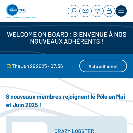
Cookies management panel
Skip
to
EN
main
content
WELCOME ON BOARD : BIENVENUE À NOS
NOUVEAUX ADHÉRENTS !
The Jun 26 2025 - 07:36
Actu adhérent
8 nouveaux membres rejoignent le Pôle en Mai
et Juin 2025 !
CRAZY LOBSTER