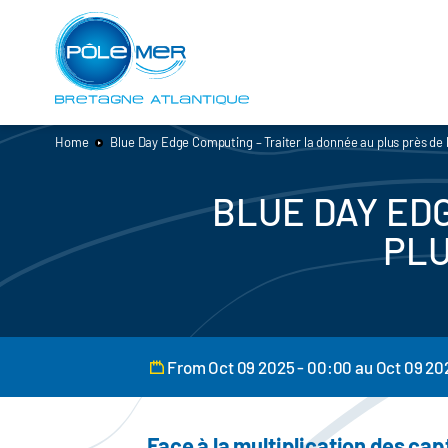
Cookies management panel
Skip
to
main
content
Home
Blue Day Edge Computing – Traiter la donnée au plus près de 
BLUE DAY ED
PLU
From Oct 09 2025 - 00:00 au Oct 09 20
Face à la multiplication des ca