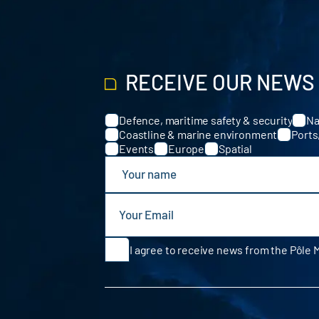
RECEIVE OUR NEWS
Defence, maritime safety & security
Na
Categories
Coastline & marine environment
Ports
Events
Europe
Spatial
I agree to receive news from the Pôle 