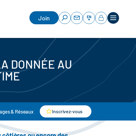
Join
EN
LA DONNÉE AU
TIME
Inscrivez-vous
Images & Réseaux
s côtières ou encore des