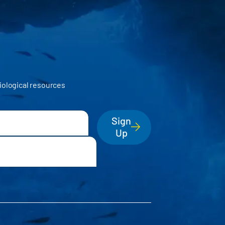
iological resources
Sign
Up