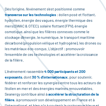
Dès l’origine, l’événement s’est positionné comme
transverse sur les technologies
: éolien posé et flottant,
hydrolien, énergie des vagues, énergie thermique des
mers (SWAC & OTEC), solaire flottant (FPV), énergie
osmotique, ainsi que les filières connexes comme le
stockage d’énergie, le numérique, le transport maritime
décarboné (propulsion vélique et hydrogène), les drones ou
les matériaux éco-conçus. L’objectif : promouvoir
l’ensemble de ces technologies et accélérer la croissance
de la filière.
L’événement rassemble
4 000 participants et 200
exposants
, dont
30 % d’internationaux
, pour soutenir,
fédérer et renforcer les synergies entre tous les acteurs de
l’éolien en mer et des énergies marines renouvelables.
Seanergy contribue ainsi à
accélérer la structuration de la
filière
, à promouvoir son développement en France et à
l’international, et bien sûr à soutenir la croissance bleue et