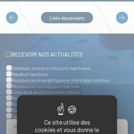
Liste des projets
PAGINATION
RECEVOIR NOS ACTUALITÉS
Défense, sûreté et sécurité maritimes
Catégories
Naval et nautisme
Ressources énergétiques et minérales marines
Ressources biologiques marines
Littoral et environnement marins
Ports, infrastructures et logistique
Évènements
Europe
Spatial
Ce site utilise des
cookies et vous donne le