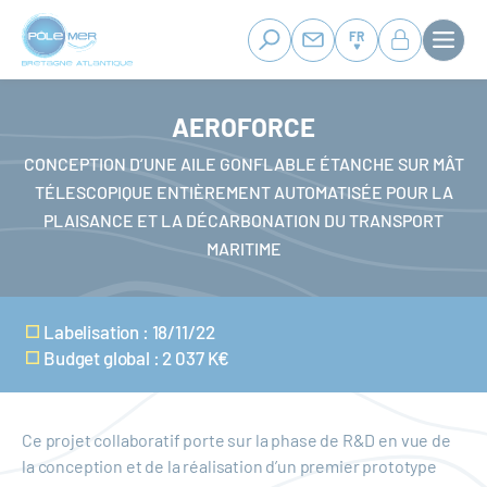
Panneau de gestion des cookies
Aller
au
FR
contenu
principal
AEROFORCE
CONCEPTION D’UNE AILE GONFLABLE ÉTANCHE SUR MÂT
TÉLESCOPIQUE ENTIÈREMENT AUTOMATISÉE POUR LA
PLAISANCE ET LA DÉCARBONATION DU TRANSPORT
MARITIME
Labelisation : 18/11/22
Budget global : 2 037 K€
Ce projet collaboratif porte sur la phase de R&D en vue de
la conception et de la réalisation d’un premier prototype