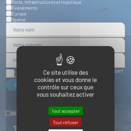
Ports, infrastructures et logistique
Évènements
Europe
Spatial
J'accepte de recevoir des articles d'actualité de la part
Ce site utilise des
du Pôle Mer Bretagne Atlantique
cookies et vous donne le
S'inscrire
contrôle sur ceux que
vous souhaitez activer
Tout accepter
NOUS SUIVRE SUR LES RÉSEAUX
Tout refuser