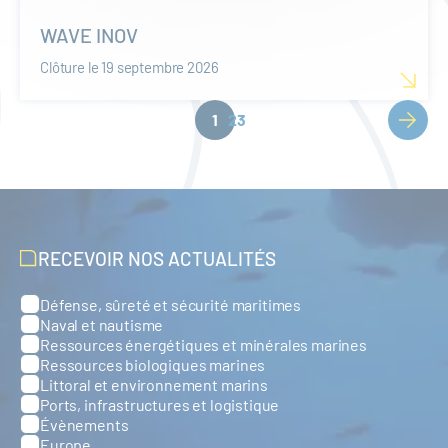
WAVE INOV
Clôture le 19 septembre 2026
PAGINATION
Page
1
Page
2
Page
3
Page
courante
suivan
RECEVOIR NOS ACTUALITÉS
Défense, sûreté et sécurité maritimes
Catégories
Naval et nautisme
Ressources énergétiques et minérales marines
Ressources biologiques marines
Littoral et environnement marins
Ports, infrastructures et logistique
Évènements
Europe