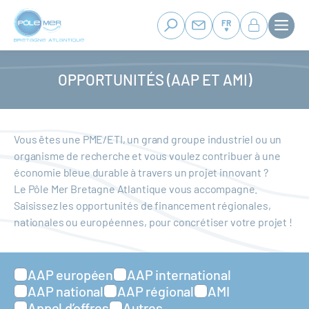
Panneau de gestion des cookies
Aller
au
FR
contenu
principal
OPPORTUNITÉS (AAP ET AMI)
Vous êtes une PME/ETI, un grand groupe industriel ou un
organisme de recherche et vous voulez contribuer à une
économie bleue durable à travers un projet innovant ?
Le Pôle Mer Bretagne Atlantique vous accompagne.
Saisissez les opportunités de financement régionales,
nationales ou européennes, pour concrétiser votre projet !
AAP européen
AAP international
AAP national
AAP régional
AMI
Appel d’offres
Autres