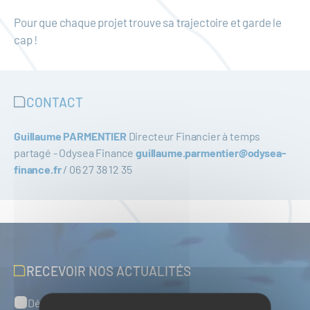
Pour que chaque projet trouve sa trajectoire et garde le
cap !
CONTACT
Guillaume PARMENTIER
Directeur Financier à temps
partagé - Odysea Finance
guillaume.parmentier@odysea-
finance.fr
/ 06 27 38 12 35
RECEVOIR NOS ACTUALITÉS
Défense, sûreté et sécurité maritimes
Catégories