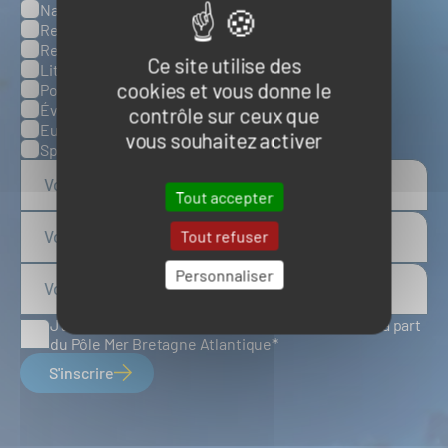
Naval et nautisme
Ressources énergétiques et minérales marines
Ressources biologiques marines
Ce site utilise des
Littoral et environnement marins
cookies et vous donne le
Ports, infrastructures et logistique
Évènements
contrôle sur ceux que
Europe
vous souhaitez activer
Spatial
Tout accepter
Tout refuser
Personnaliser
J'accepte de recevoir des articles d'actualité de la part
du Pôle Mer Bretagne Atlantique
S'inscrire