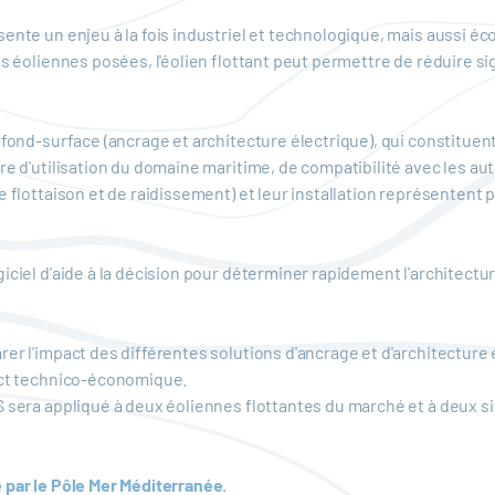
sente un enjeu à la fois industriel et technologique, mais aussi 
es éoliennes posées, l'éolien flottant peut permettre de réduire si
 fond-surface (ancrage et architecture électrique), qui constituent
e d'utilisation du domaine maritime, de compatibilité avec les autr
e flottaison et de raidissement) et leur installation représentent
iciel d'aide à la décision pour déterminer rapidement l'architect
rer l'impact des différentes solutions d'ancrage et d'architecture
pact technico-économique.
S sera appliqué à deux éoliennes flottantes du marché et à deux s
 par le Pôle Mer Méditerranée.