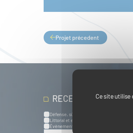
Projet précedent
PAGINATION
Ce site utilis
RECEVOIR NOS ACT
Défense, sûreté et sécurité maritimes
Catégories
Littoral et environnement marins
Port
Évènements
Europe
Spatial