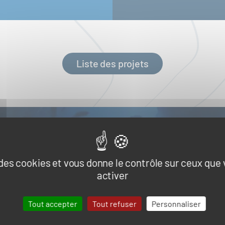
Liste des projets
e des cookies et vous donne le contrôle sur ceux que
UALITÉS
activer
Naval et nautisme
Ressources énergétiques et minérales mar
s, infrastructures et logistique
Tout accepter
Tout refuser
Personnaliser