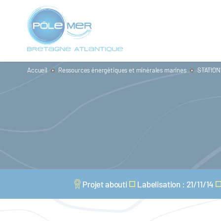
Panneau de gestion des cookies
Aller
au
contenu
principal
Accueil
Ressources énergétiques et minérales marines
STATION
Projet abouti
Labelisation : 21/11/14