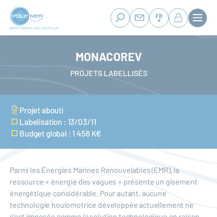
Panneau de gestion des cookies
Aller
au
FR
contenu
principal
MONACOREV
PROJETS LABELLISÉS
Projet abouti
Labelisation : 13/03/11
Budget global : 1 456 K€
Parmi les Énergies Marines Renouvelables (EMR), la
ressource « énergie des vagues » présente un gisement
énergétique considérable. Pour autant, aucune
technologie houlomotrice développée actuellement ne
s'est imposée comme la solution technologique en raison