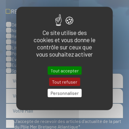
RECEVOIR NOS ACTUALITÉS
Défense, sûreté et sécurité maritimes
Catégories
Naval et nautisme
Ce site utilise des
Ressources énergétiques et minérales marines
cookies et vous donne le
Ressources biologiques marines
contrôle sur ceux que
Littoral et environnement marins
vous souhaitez activer
Ports, infrastructures et logistique
Évènements
Europe
Tout accepter
Spatial
Tout refuser
Personnaliser
J'accepte de recevoir des articles d'actualité de la part
du Pôle Mer Bretagne Atlantique