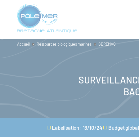
Panneau de gestion des cookies
Aller
au
contenu
principal
Accueil
Ressources biologiques marines
SEREMAQ
SURVEILLANCE
BAC
Labelisation : 18/10/24
Budget global