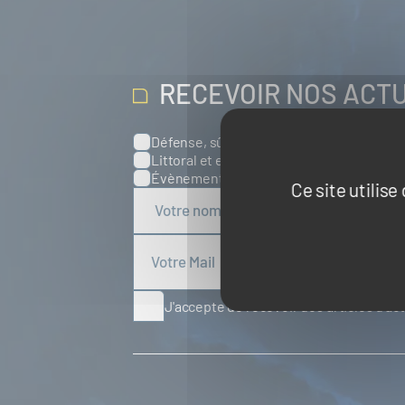
RECEVOIR NOS ACT
Défense, sûreté et sécurité maritimes
Catégories
Littoral et environnement marins
Port
Évènements
Europe
Spatial
Ce site utilis
J'accepte de recevoir des articles d'ac