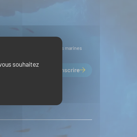
ines
Ressources biologiques marines
 vous souhaitez
S'inscrire