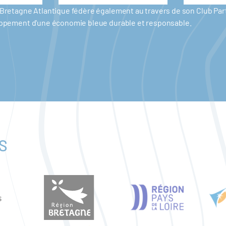
er Bretagne Atlantique fédère également au travers de son Club P
eloppement d'une économie bleue durable et responsable.
S