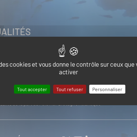
UALITÉS
Naval et nautisme
Ressources énergétiques et minérales mar
s, infrastructures et logistique
e des cookies et vous donne le contrôle sur ceux que
activer
Tout accepter
Tout refuser
Personnaliser
tualité de la part du Pôle Mer Bretagne Atlantique