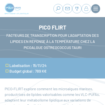
Panneau de gestion des cookies
Aller
au
FR
contenu
principal
PICO FLIRT
FACTEURS DE TRANSCRIPTION POUR L'ADAPTATION DES
LIPIDES EN RÉPONSE À LA TEMPÉRATURE CHEZ LA
PICOALGUE OSTREOCOCCUS TAURI
Labelisation : 15/11/24
Budget global : 789 K€
PICO-FLIRT explore comment les microalgues marines,
productrices de lipides valorisables comme les VLC-PUFAs,
adaptent leur métabolisme lipidique aux variations de