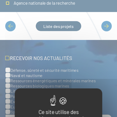
Agence nationale de la recherche
Liste des projets
PAGINATION
RECEVOIR NOS ACTUALITÉS
Défense, sûreté et sécurité maritimes
Catégories
Naval et nautisme
Ressources énergétiques et minérales marines
Ressources biologiques marines
Littoral et environnement marins
Ports, infrastructures et logistique
Évènements
Europe
Ce site utilise des
Spatial