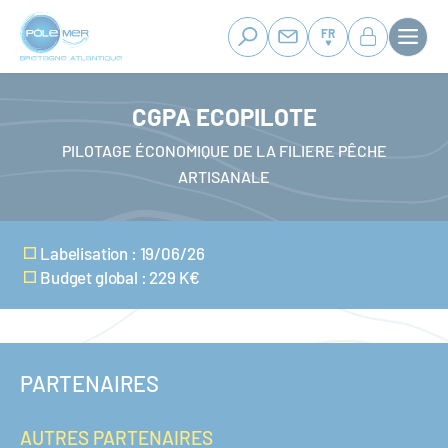
Panneau de gestion des cookies
Aller
au
FR
contenu
principal
CGPA ECOPILOTE
PILOTAGE ÉCONOMIQUE DE LA FILIERE PÊCHE
ARTISANALE
Labelisation : 19/06/26
Budget global : 229 K€
PARTENAIRES
AUTRES PARTENAIRES