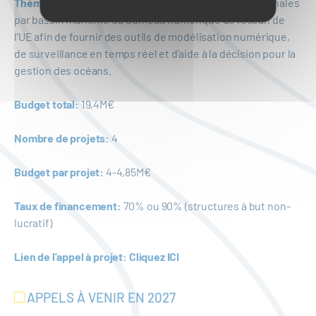
Thématique:
Développement des composantes régionales
par bassin maritime du Jumeau numérique de l’océan de
l'UE afin de fournir des outils de modélisation numérique,
de surveillance en temps réel et d'aide à la décision pour la
gestion des océans.
Budget total:
19,4M€
Nombre de projets:
4
Budget par projet:
4-4,85M€
Taux de financement:
70% ou 90% (structures à but non-
lucratif)
Lien de l'appel à projet:
Cliquez ICI
APPELS À VENIR EN 2027