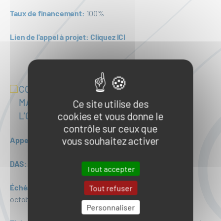
Taux de financement:
100%
Lien de l'appel à projet:
Cliquez ICI
COMPOSANTES RÉGIONALES PAR BASSIN
MARITIME DU JUMEAU NUMÉRIQUE DE
Ce site utilise des
cookies et vous donne le
L’OCÉAN
contrôle sur ceux que
vous souhaitez activer
Appel:
HORIZON-MISS-2026-03-OCEAN-05
DAS: 5
; 1
Tout accepter
Échéance:
1ère étape - 14 avril 2026 ; 2ème étape - 8
Tout refuser
octobre 2026
Personnaliser