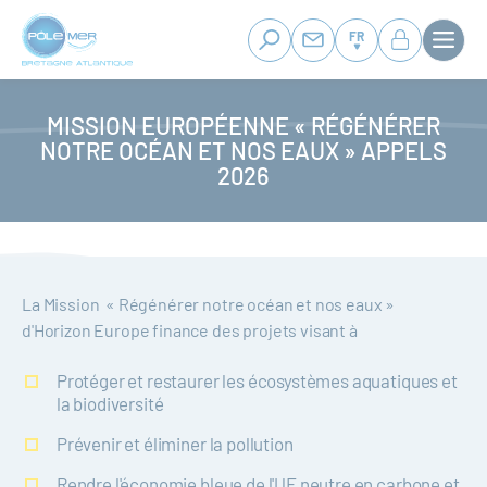
Panneau de gestion des cookies
Aller
au
FR
contenu
principal
MISSION EUROPÉENNE « RÉGÉNÉRER
NOTRE OCÉAN ET NOS EAUX » APPELS
2026
La Mission « Régénérer notre océan et nos eaux »
d'Horizon Europe finance des projets visant à
Protéger et restaurer les écosystèmes aquatiques et
la biodiversité
Prévenir et éliminer la pollution
Rendre l'économie bleue de l'UE neutre en carbone et