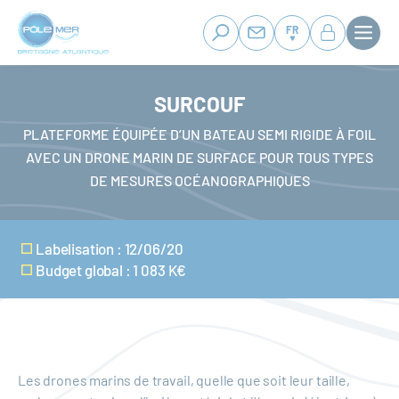
Panneau de gestion des cookies
Aller
au
FR
contenu
principal
SURCOUF
PLATEFORME ÉQUIPÉE D’UN BATEAU SEMI RIGIDE À FOIL
AVEC UN DRONE MARIN DE SURFACE POUR TOUS TYPES
DE MESURES OCÉANOGRAPHIQUES
Labelisation : 12/06/20
Budget global : 1 083 K€
Les drones marins de travail, quelle que soit leur taille,