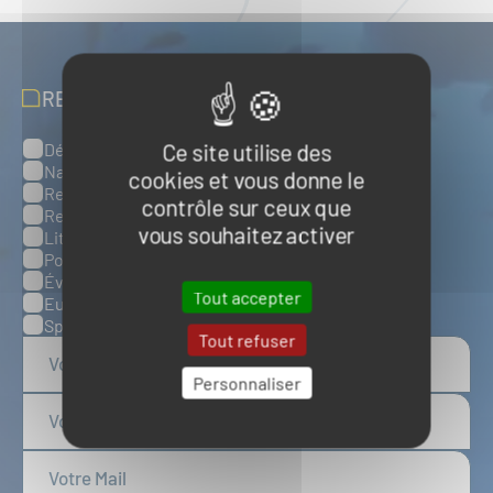
RECEVOIR NOS ACTUALITÉS
Ce site utilise des
Défense, sûreté et sécurité maritimes
Catégories
Naval et nautisme
cookies et vous donne le
Ressources énergétiques et minérales marines
contrôle sur ceux que
Ressources biologiques marines
vous souhaitez activer
Littoral et environnement marins
Ports, infrastructures et logistique
Évènements
Tout accepter
Europe
Spatial
Tout refuser
Personnaliser