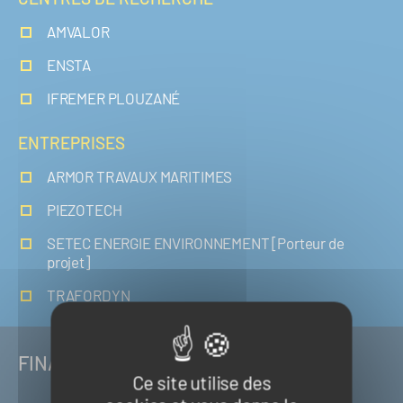
AMVALOR
ENSTA
IFREMER PLOUZANÉ
ENTREPRISES
ARMOR TRAVAUX MARITIMES
PIEZOTECH
SETEC ENERGIE ENVIRONNEMENT [Porteur de
projet]
TRAFORDYN
FINANCEURS
Ce site utilise des