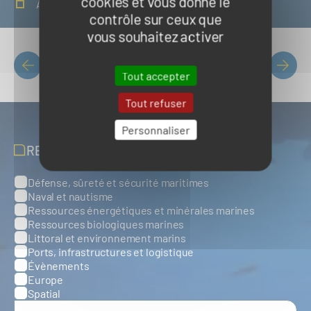
cookies et vous donne le
Autofinancement, financement privé
contrôle sur ceux que
vous souhaitez activer
Liste des projets
PAGINATION
Tout accepter
Tout refuser
Personnaliser
RECEVOIR NOS ACTUALITÉS
Défense, sûreté et sécurité maritimes
Catégories
Naval et nautisme
Ressources énergétiques et minérales marines
Ressources biologiques marines
Littoral et environnement marins
Ports, infrastructures et logistique
Évènements
Europe
Spatial