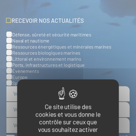
RECEVOIR NOS ACTUALITÉS
Défense, sûreté et sécurité maritimes
Catégories
Naval et nautisme
Ressources énergétiques et minérales marines
Ressources biologiques marines
Littoral et environnement marins
Ports, infrastructures et logistique
Évènements
Europe
Spatial
Ce site utilise des
cookies et vous donne le
contrôle sur ceux que
vous souhaitez activer