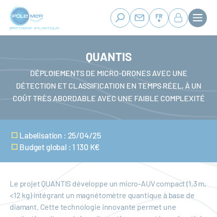
Panneau de gestion des cookies
Aller
au
FR
contenu
principal
QUANTIS
DÉPLOIEMENTS DE MICRO-DRONES AVEC UNE
DÉTECTION ET CLASSIFICATION EN TEMPS RÉEL, À UN
COÛT TRÈS ABORDABLE AVEC UNE FAIBLE COMPLEXITÉ
Labelisation : 25/04/25
Budget global : 1 130 K€
Le projet QUANTIS développe un micro-AUV compact (1,3 m,
<12 kg) intégrant un magnétomètre quantique à base de
diamant. Cette technologie innovante permet une