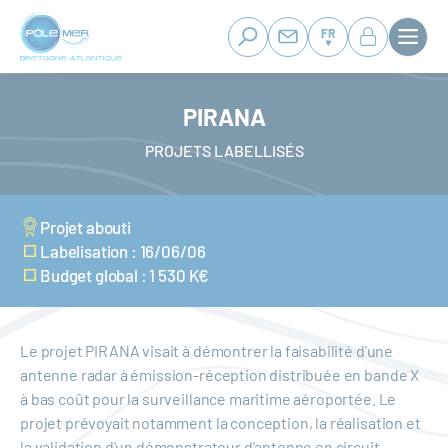
Panneau de gestion des cookies
Aller
au
FR
contenu
principal
PIRANA
PROJETS LABELLISÉS
Projet abouti
Labelisation : 16/06/06
Budget global : 1 530 K€
Le projet PIRANA visait à démontrer la faisabilité d'une
antenne radar à émission-réception distribuée en bande X
à bas coût pour la surveillance maritime aéroportée. Le
projet prévoyait notamment la conception, la réalisation et
la validation d'un démonstrateur d'antenne en circuit