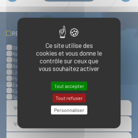
RECEVOIR NOS ACTUALITÉS
Ce site utilise des
Défense, sûreté et sécurité maritimes
Catégories
cookies et vous donne le
Naval et nautisme
contrôle sur ceux que
Ressources énergétiques et minérales marines
Ressources biologiques marines
vous souhaitez activer
Littoral et environnement marins
Ports, infrastructures et logistique
Évènements
Tout accepter
Europe
Spatial
Tout refuser
Personnaliser