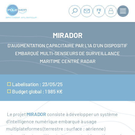
Panneau de gestion des cookies
Aller
au
FR
contenu
principal
MIRADOR
D’AUGMENTATION CAPACITAIRE PAR L’IA D’UN DISPOSITIF
EMBARQUÉ MULTI-SENSEURS DE SURVEILLANCE
MARITIME CENTRÉ RADAR
Labelisation : 23/05/25
Budget global : 1 985 K€
Le projet
MIRADOR
consiste à développer un système
d’intelligence numérique embarqué à usage
multiplateformes (terrestre ; surface ; aérienne)