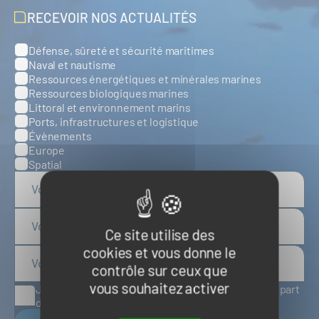
RECEVOIR NOS ACTUALITÉS
Défense, sûreté et sécurité maritimes
Catégories
Naval et nautisme
Ressources énergétiques et minérales marines
Ressources biologiques marines
Littoral et environnement marins
Ports, infrastructures et logistique
Évènements
Europe
Spatial
Ce site utilise des
cookies et vous donne le
contrôle sur ceux que
vous souhaitez activer
J'accepte de recevoir des articles d'actualité de la part
du Pôle Mer Bretagne Atlantique