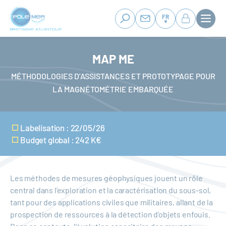
Panneau de gestion des cookies
Aller
au
FR
contenu
principal
MAP ME
MÉTHODOLOGIES D’ASSISTANCES ET PROTOTYPAGE POUR
LA MAGNÉTOMÉTRIE EMBARQUÉE
Labelisation : 22/05/26
Budget global : 242 K€
Les méthodes de mesures géophysiques jouent un rôle
central dans l’exploration et la caractérisation du sous-sol,
tant pour des applications civiles que militaires, allant de la
prospection de ressources à la détection d’objets enfouis.