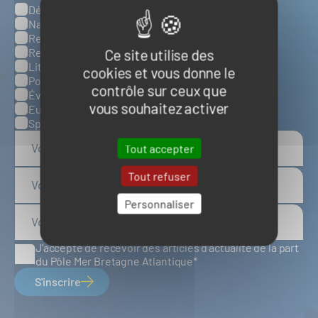
Défense, sûreté et sécurité maritimes
Catégories
Naval et nautisme
Ressources énergétiques et minérales marines
Ressources biologiques marines
Ce site utilise des
Littoral et environnement marins
cookies et vous donne le
Ports, infrastructures et logistique
contrôle sur ceux que
Évènements
vous souhaitez activer
Europe
Spatial
Tout accepter
Tout refuser
Personnaliser
J'accepte de recevoir des articles d'actualité de la part
du Pôle Mer Bretagne Atlantique
S'inscrire