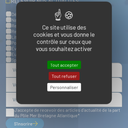
RECEVOIR NOS ACTUALITÉS
Défense, sûreté et sécurité maritimes
Catégories
Naval et nautisme
Ressources énergétiques et minérales marines
Ce site utilise des
Ressources biologiques marines
cookies et vous donne le
Littoral et environnement marins
contrôle sur ceux que
Ports, infrastructures et logistique
vous souhaitez activer
Évènements
Europe
Spatial
Tout accepter
Tout refuser
Personnaliser
J'accepte de recevoir des articles d'actualité de la part
du Pôle Mer Bretagne Atlantique
S'inscrire