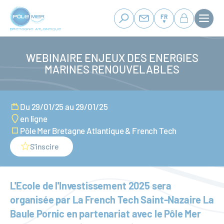
Panneau de gestion des cookies
Aller
au
FR
contenu
principal
WEBINAIRE ENJEUX DES ENERGIES
MARINES RENOUVELABLES
Du 29/01/25 au 29/01/25
en ligne
Pôle Mer Bretagne Atlantique & French Tech
S'inscire
L'Ecole de l'Investissement 2025 sera
organisée par La French Tech Saint-Nazaire La
Baule Pornic en partenariat avec le Pôle Mer