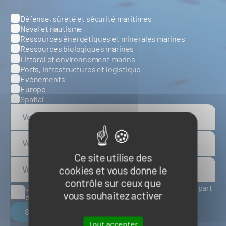
Défense, sûreté et sécurité maritimes
Catégories
Naval et nautisme
Ressources énergétiques et minérales marines
Ressources biologiques marines
Littoral et environnement marins
Ports, infrastructures et logistique
Évènements
Europe
Spatial
Ce site utilise des
cookies et vous donne le
contrôle sur ceux que
J'accepte de recevoir des articles d'actualité de la part
vous souhaitez activer
du Pôle Mer Bretagne Atlantique
S'inscrire
Tout accepter