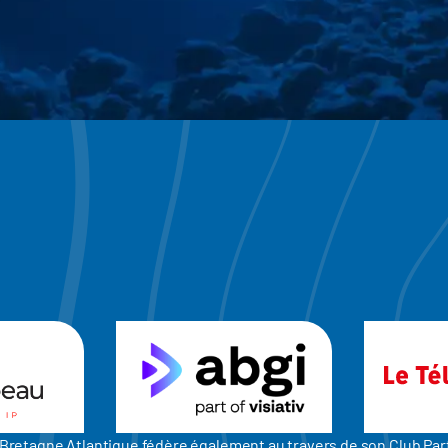
er Bretagne Atlantique fédère également au travers de son Club P