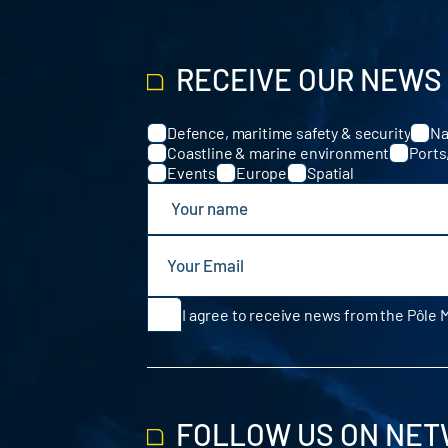
RECEIVE OUR NEWS
Defence, maritime safety & security
Na
Categories
Coastline & marine environment
Ports
Events
Europe
Spatial
I agree to receive news from the Pôle 
FOLLOW US ON NE