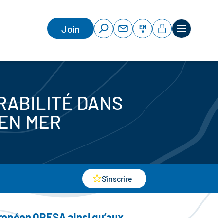
Join
EN
RABILITÉ DANS
EN MER
S'inscrire
européen ORESA ainsi qu’aux