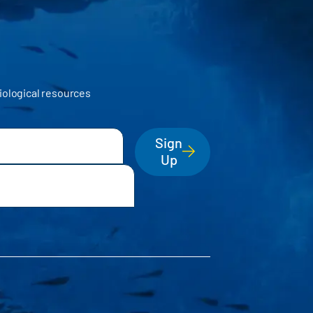
iological resources
Sign
Up