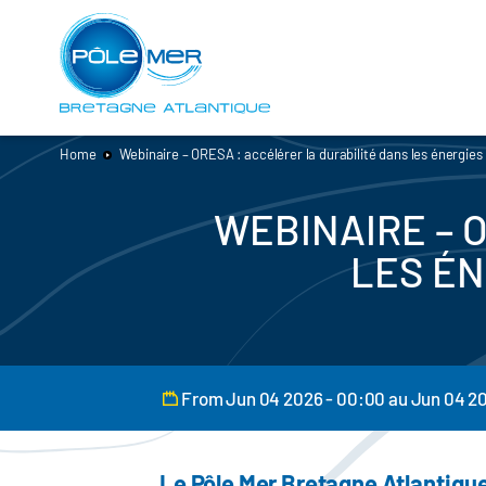
Cookies management panel
Skip
to
main
content
Home
Webinaire – ORESA : accélérer la durabilité dans les énergie
WEBINAIRE – 
LES É
From Jun 04 2026 - 00:00 au Jun 04 2
Le Pôle Mer Bretagne Atlantiqu