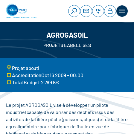
Cookies management panel
Skip
to
EN
main
content
AGROGASOIL
PROJETS LABELLISÉS
Projet abouti
AccreditationOct 16 2009 - 00:00
Total Budget:2 799 K€
Le projet AGROGASOIL vise à développer un pilote
industriel capable de valoriser des déchets issus des
activités de la filière pêche (poissons, algues) et de la filière
agroalimentaire pour fabriquer de l'huile en vue de
biodiesel et de biogaz, dans le respect des