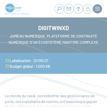
Panneau de gestion des cookies
Aller
au
FR
contenu
principal
DIGITWINXD
JUMEAU NUMÉRIQUE, PLATEFORME DE CONTINUITÉ
NUMÉRIQUE D’UN ÉCOSYSTÈME MARITIME COMPLEXE
Labelisation : 21/05/21
Budget global : 1 000 K€
Le monde du naval, son industrie, ses gestionnaires de
ports, ses exploitants de navires, ont beaucoup à gagner