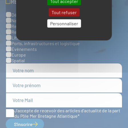
Tout accepter
RECEVOIR NOS ACTUALITÉS
Tout refuser
Défense, sûreté et sécurité maritimes
Catégories
Naval et nautisme
Personnaliser
Ressources énergétiques et minérales marines
Ressources biologiques marines
Littoral et environnement marins
Ports, infrastructures et logistique
Évènements
Europe
Spatial
J'accepte de recevoir des articles d'actualité de la part
du Pôle Mer Bretagne Atlantique
S'inscrire