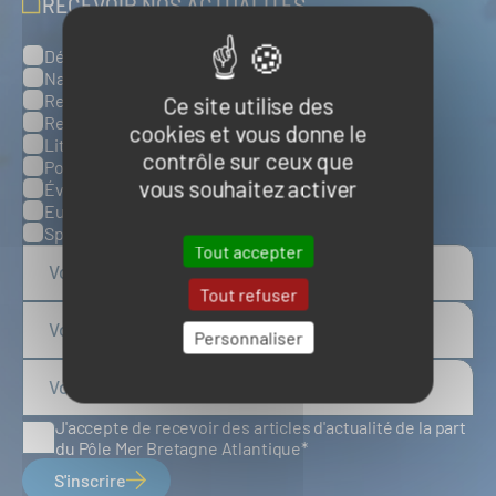
RECEVOIR NOS ACTUALITÉS
Défense, sûreté et sécurité maritimes
Catégories
Naval et nautisme
Ressources énergétiques et minérales marines
Ce site utilise des
Ressources biologiques marines
cookies et vous donne le
Littoral et environnement marins
contrôle sur ceux que
Ports, infrastructures et logistique
vous souhaitez activer
Évènements
Europe
Spatial
Tout accepter
Tout refuser
Personnaliser
J'accepte de recevoir des articles d'actualité de la part
du Pôle Mer Bretagne Atlantique
S'inscrire