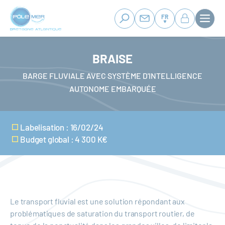
Panneau de gestion des cookies
Aller
au
FR
contenu
principal
BRAISE
BARGE FLUVIALE AVEC SYSTÈME D'INTELLIGENCE
AUTONOME EMBARQUÉE
Labelisation : 16/02/24
Budget global : 4 300 K€
Le transport fluvial est une solution répondant aux
problématiques de saturation du transport routier, de